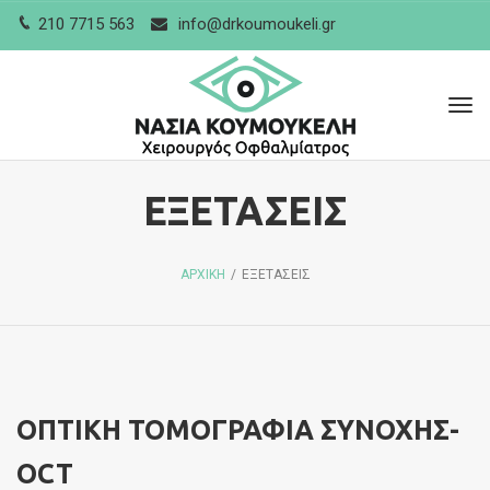
210 7715 563
info@drkoumoukeli.gr
Tog
navi
ΕΞΕΤΑΣΕΙΣ
ΑΡΧΙΚΗ
/
ΕΞΕΤΑΣΕΙΣ
ΟΠΤΙΚΗ ΤΟΜΟΓΡΑΦΙΑ ΣΥΝΟΧΗΣ-
OCT