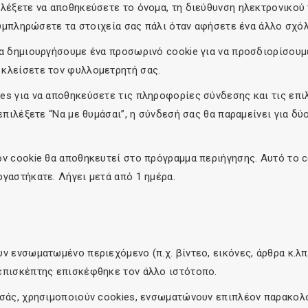
λέξετε να αποθηκεύσετε το όνομα, τη διεύθυνση ηλεκτρονικού 
συμπληρώσετε τα στοιχεία σας πάλι όταν αφήσετε ένα άλλο σχόλι
θα δημιουργήσουμε ένα προσωρινό cookie για να προσδιορίσουμε
 κλείσετε τον φυλλομετρητή σας.
es για να αποθηκεύσετε τις πληροφορίες σύνδεσης και τις επι
 επιλέξετε “Να με θυμάσαι”, η σύνδεσή σας θα παραμείνει για δ
ον cookie θα αποθηκευτεί στο πρόγραμμα περιήγησης. Αυτό το 
γαστήκατε. Λήγει μετά από 1 ημέρα.
υν ενσωματωμένο περιεχόμενο (π.χ. βίντεο, εικόνες, άρθρα κ.
 επισκέπτης επισκέφθηκε τον άλλο ιστότοπο.
 εσάς, χρησιμοποιούν cookies, ενσωματώνουν επιπλέον παρακολ