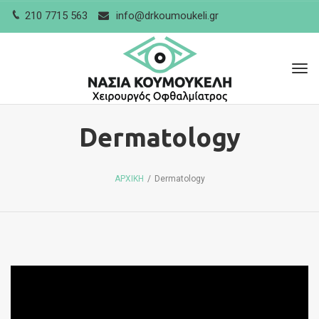
210 7715 563
info@drkoumoukeli.gr
Tog
navi
Dermatology
ΑΡΧΙΚΗ
/
Dermatology