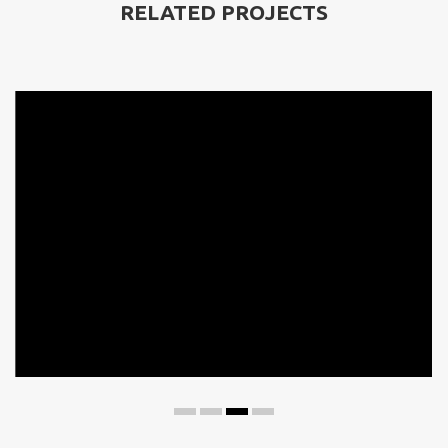
RELATED PROJECTS
Blanditiis praesentium
Lorem ipsum dolor sit amet, consectetur adipiscing
elit....