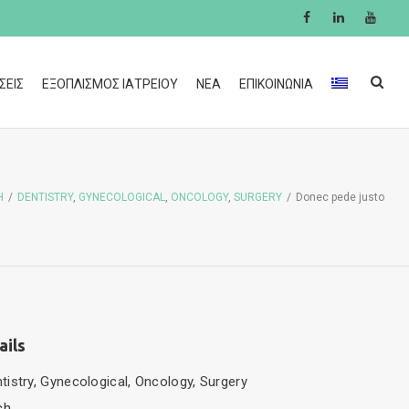
ΣΕΙΣ
ΕΞΟΠΛΙΣΜΟΣ ΙΑΤΡΕΙΟΥ
ΝΕΑ
ΕΠΙΚΟΙΝΩΝΙΑ
Η
/
DENTISTRY
,
GYNECOLOGICAL
,
ONCOLOGY
,
SURGERY
/
Donec pede justo
ails
tistry
,
Gynecological
,
Oncology
,
Surgery
ch