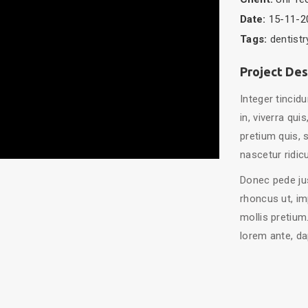
Date:
15-11-2
Tags:
dentistr
Project Des
Integer tincid
in, viverra qui
pretium quis, 
nascetur ridic
Donec pede just
rhoncus ut, im
mollis pretium
lorem ante, dap