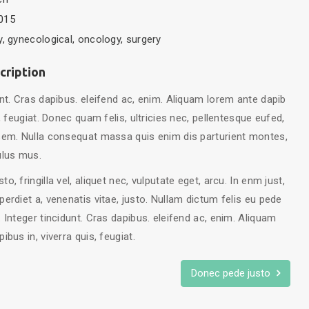
015
y
,
gynecological
,
oncology
,
surgery
cription
unt. Cras dapibus. eleifend ac, enim. Aliquam lorem ante dapib
s, feugiat. Donec quam felis, ultricies nec, pellentesque eufed,
sem. Nulla consequat massa quis enim dis parturient montes,
ulus mus.
o, fringilla vel, aliquet nec, vulputate eget, arcu. In enm just,
perdiet a, venenatis vitae, justo. Nullam dictum felis eu pede
. Integer tincidunt. Cras dapibus. eleifend ac, enim. Aliquam
ibus in, viverra quis, feugiat.
Donec pede justo