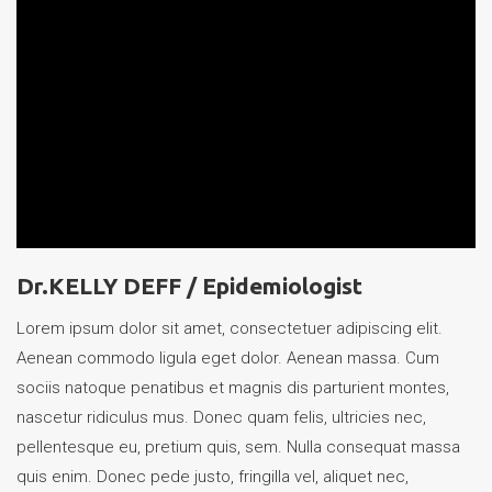
Dr.KELLY DEFF /
Epidemiologist
Lorem ipsum dolor sit amet, consectetuer adipiscing elit.
Aenean commodo ligula eget dolor. Aenean massa. Cum
sociis natoque penatibus et magnis dis parturient montes,
nascetur ridiculus mus. Donec quam felis, ultricies nec,
pellentesque eu, pretium quis, sem. Nulla consequat massa
quis enim. Donec pede justo, fringilla vel, aliquet nec,