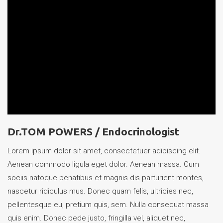
Dr.TOM POWERS /
Endocrinologist
Lorem ipsum dolor sit amet, consectetuer adipiscing elit.
Aenean commodo ligula eget dolor. Aenean massa. Cum
sociis natoque penatibus et magnis dis parturient montes,
nascetur ridiculus mus. Donec quam felis, ultricies nec,
pellentesque eu, pretium quis, sem. Nulla consequat massa
quis enim. Donec pede justo, fringilla vel, aliquet nec,