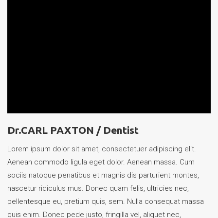
Dr.CARL PAXTON /
Dentist
Lorem ipsum dolor sit amet, consectetuer adipiscing elit.
Aenean commodo ligula eget dolor. Aenean massa. Cum
sociis natoque penatibus et magnis dis parturient montes,
nascetur ridiculus mus. Donec quam felis, ultricies nec,
pellentesque eu, pretium quis, sem. Nulla consequat massa
quis enim. Donec pede justo, fringilla vel, aliquet nec,