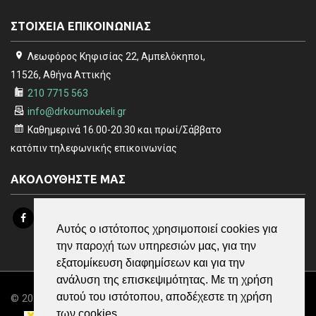
ΣΤΟΙΧΕΙΑ ΕΠΙΚΟΙΝΩΝΙΑΣ
Λεωφόρος Κηφισίας 22, Αμπελόκηποι,
11526, Αθήνα Αττικής
210 7715 563
info@drkoumoukeli.gr
Καθημερινά 16.00-20.30 και πρωί/Σάββατο
κατόπιν τηλεφωνικής επικοινωνίας
ΑΚΟΛΟΥΘΗΣΤΕ ΜΑΣ
Αυτός ο ιστότοπος χρησιμοποιεί cookies για
την παροχή των υπηρεσιών μας, για την
εξατομίκευση διαφημίσεων και για την
ανάλυση της επισκεψιμότητας. Με τη χρήση
αυτού του ιστότοπου, αποδέχεστε τη χρήση
© 2019 Δρ Νάσια Κουμουκέλη, All Rights Reserved | Powered
των cookies.